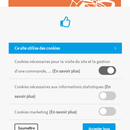
Ce site utilise des cookies
Cookies nécessaires pour la visite du site et la gestion
d'une commande, ...
(En savoir plus)
Tous les produits sont vendus dans la limite des stocks disponibles de
chaque magasin, toutes taxes comprises.
Cookies nécessaires aux informations statistiques
(En
savoir plus)
MENTIONS LÉGALES
CONDITIONS GÉNÉRALES
Cookies marketing
(En savoir plus)
RÉALISÉ AVEC MERCATOR
CMS
Soumettre
Accepter tous