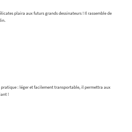
élicates plaira aux futurs grands dessinateurs ! Il rassemble de
in.
pratique : léger et facilement transportable, il permettra aux
iant !