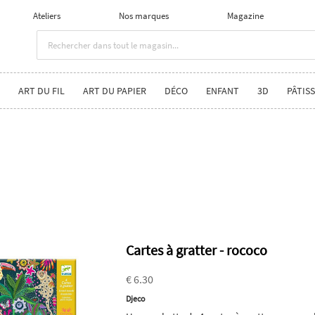
Ateliers
Nos marques
Magazine
ART DU FIL
ART DU PAPIER
DÉCO
ENFANT
3D
PÂTISS
Cartes à gratter - rococo
€ 6.30
Djeco