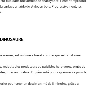
uleur fluo dans une ambiance chatoyante. L’enfant reproduit
 la surface à l’aide du stylet en bois. Progressivement, les
 !
S DINOSAURE
saures, est un livre à lire et colorier qui se transforme
, redoutables prédateurs ou paisibles herbivores, ornés de
ntes, chacun rivalise d’ingéniosité pour organiser sa parade,
lorier pour créer un dessin animé de 8 minutes, grâce à