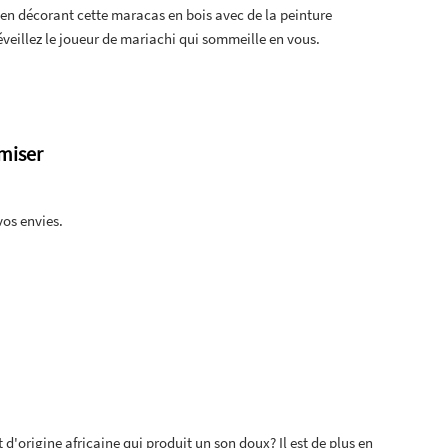
n décorant cette maracas en bois avec de la peinture
éveillez le joueur de mariachi qui sommeille en vous.
miser
vos envies.
d'origine africaine qui produit un son doux? Il est de plus en