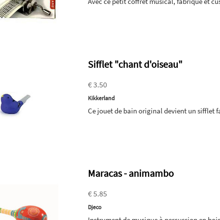
Avec ce petit coffret musical, fabrique et c
Sifflet "chant d'oiseau"
€ 3.50
Kikkerland
Ce jouet de bain original devient un sifflet 
Maracas - animambo
€ 5.85
Djeco
Instrument de musique à percussion en bois t