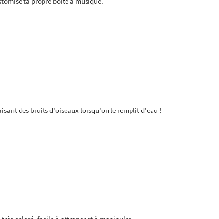
ustomise ta propre boîte à musique.
faisant des bruits d'oiseaux lorsqu'on le remplit d'eau !
rès coloré, facile à attraper et à manipuler.