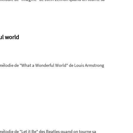
ul world
la mélodie de "What a Wonderful World" de Louis Armstrong
 mélodie de "Let it Be" des Beatles quand on tourne sa