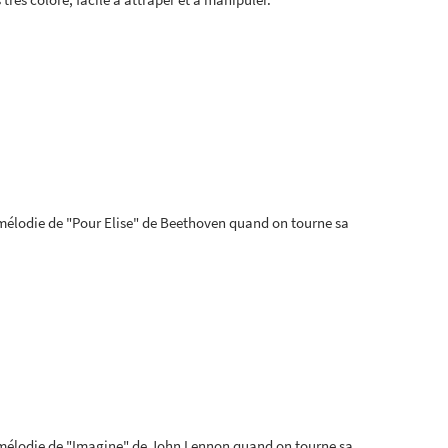
a mélodie de "Pour Elise" de Beethoven quand on tourne sa
la mélodie de "Imagine" de John Lennon quand on tourne sa