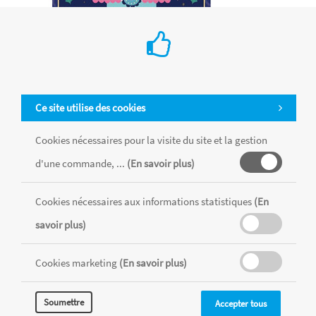
Cartes à gratter – Merveilleux hiver
Ce site utilise des cookies
€ 8.99
Cookies nécessaires pour la visite du site et la gestion
Fleurus
d'une commande, ...
(En savoir plus)
Cette jolie pochette ornée de fer doré contient 10 cartes
secrètes. Un merveilleux sapin de Noël, un paysage enneigé
Cookies nécessaires aux informations statistiques
(En
ou encore un renne majestueux... Pour révéler les images, il
suffit de gratter la surface des cartes avec le stylet en bois.
savoir plus)
Cookies marketing
(En savoir plus)
Soumettre
Accepter tous