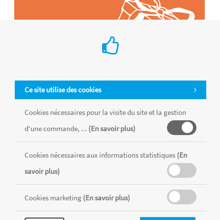
Ce site utilise des cookies
Cookies nécessaires pour la visite du site et la gestion
d'une commande, ...
(En savoir plus)
Tous les produits sont vendus dans la limite des stocks disponibles de
chaque magasin, toutes taxes comprises.
Cookies nécessaires aux informations statistiques
(En
savoir plus)
MENTIONS LÉGALES
CONDITIONS GÉNÉRALES
Cookies marketing
(En savoir plus)
RÉALISÉ AVEC MERCATOR