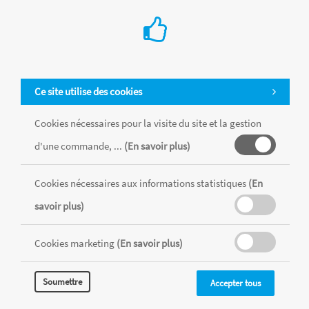
Ce site utilise des cookies
Cookies nécessaires pour la visite du site et la gestion
d'une commande, ...
(En savoir plus)
Tous les produits sont vendus dans la limite des stocks disponibles de
chaque magasin, toutes taxes comprises.
Cookies nécessaires aux informations statistiques
(En
savoir plus)
MENTIONS LÉGALES
CONDITIONS GÉNÉRALES
Cookies marketing
(En savoir plus)
RÉALISÉ AVEC MERCATOR
CMS
Soumettre
Accepter tous