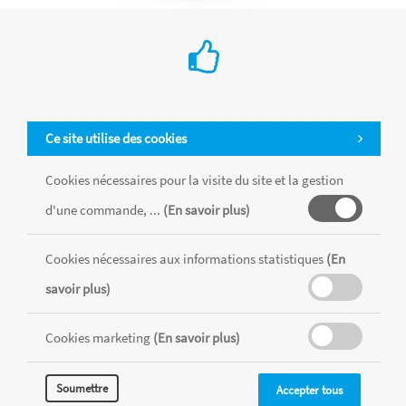
Vis de fixation spéciale
€ 2.65
Rayher
Ce site utilise des cookies
Un lot de vis en métal pour fixer des bandes et accrocher
encore plus d'outils et objets divers à votre tableau
Cookies nécessaires pour la visite du site et la gestion
« Pin&Peg » !
d'une commande, ...
(En savoir plus)
Ajouter au Panier
Cookies nécessaires aux informations statistiques
(En
savoir plus)
Cookies marketing
(En savoir plus)
Soumettre
Accepter tous