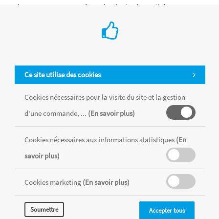
lancer. 4 personnages à coudre : lapin, écureuil, faon et ours
Plus de 40 accessoires et vêtements à coudre et à tricoter 1
calendrier de l'Avent à coudre
Ajouter au Panier
Ce site utilise des cookies
Cookies nécessaires pour la visite du site et la gestion
d'une commande, ...
(En savoir plus)
Cookies nécessaires aux informations statistiques
(En
savoir plus)
Cookies marketing
(En savoir plus)
Soumettre
Accepter tous