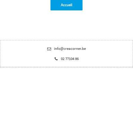
Accueil
info@creacorner.be
02 77104 86