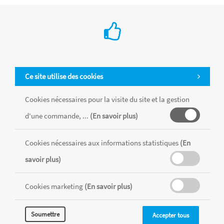
Rue de la Wastinne 15, 1301
Tomberg 52, 1200 Woluwe
Wavre
Namur
Waterloo
Ch. de Marche 382, 5100
Chaussée de Bruxelles 315,
Namur
1410 Waterloo
Ce site utilise des cookies
Cookies nécessaires pour la visite du site et la gestion
d'une commande, ...
(En savoir plus)
Cookies nécessaires aux informations statistiques
(En
savoir plus)
Cookies marketing
(En savoir plus)
Soumettre
Accepter tous