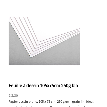
Feuille à dessin 105x75cm 250g bla
€ 3.30
Papier dessin blanc, 105 x 75 cm, 250 g/m², grain fin, idéal