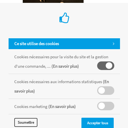
Bloc a4 kraft/noir 90g - 60f
Ce site utilise des cookies
€ 11.50
Clairefontaine
Cookies nécessaires pour la visite du site et la gestion
Bloc de papier kraft double face (noir au recto, brun au verso)
d'une commande, ...
(En savoir plus)
pour les beaux-arts.
Ajouter au Panier
Cookies nécessaires aux informations statistiques
(En
savoir plus)
Cookies marketing
(En savoir plus)
Soumettre
Accepter tous