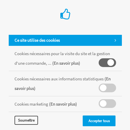
Ce site utilise des cookies
Cookies nécessaires pour la visite du site et la gestion
d'une commande, ...
(En savoir plus)
Tous les produits sont vendus dans la limite des stocks disponibles de
chaque magasin, toutes taxes comprises.
Cookies nécessaires aux informations statistiques
(En
savoir plus)
MENTIONS LÉGALES
CONDITIONS GÉNÉRALES
Cookies marketing
(En savoir plus)
RÉALISÉ AVEC MERCATOR
CMS
Soumettre
Accepter tous