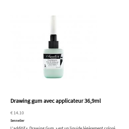
Drawing gum avec applicateur 36,9ml
€ 14.10
Sennelier
L'additif « Drawing Gum » est un liquide légèrement coloré