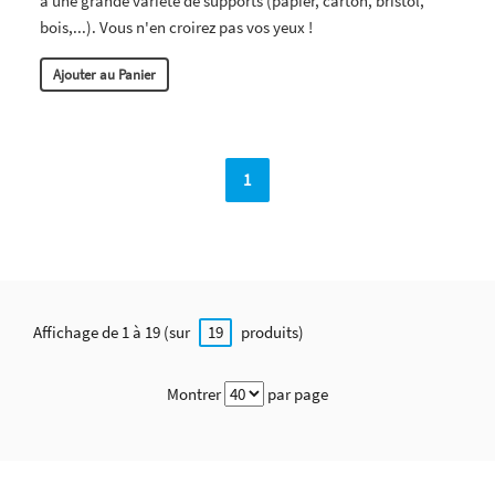
à une grande variété de supports (papier, carton, bristol,
bois,...). Vous n'en croirez pas vos yeux !
Ajouter au Panier
1
Affichage de 1 à 19 (sur
produits)
19
Montrer
par page