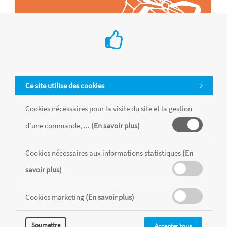
Ce site utilise des cookies
Cookies nécessaires pour la visite du site et la gestion
d'une commande, ...
(En savoir plus)
Tous les produits sont vendus dans la limite des stocks disponibles de
chaque magasin, toutes taxes comprises.
Cookies nécessaires aux informations statistiques
(En
savoir plus)
MENTIONS LÉGALES
CONDITIONS GÉNÉRALES
Cookies marketing
(En savoir plus)
RÉALISÉ AVEC MERCATOR
CMS
Soumettre
Accepter tous