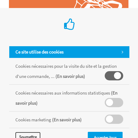
Ce site utilise des cookies
Cookies nécessaires pour la visite du site et la gestion
d'une commande, ...
(En savoir plus)
Tous les produits sont vendus dans la limite des stocks disponibles de
chaque magasin, toutes taxes comprises.
Cookies nécessaires aux informations statistiques
(En
savoir plus)
MENTIONS LÉGALES
CONDITIONS GÉNÉRALES
Cookies marketing
(En savoir plus)
RÉALISÉ AVEC MERCATOR
CMS
Soumettre
Accepter tous