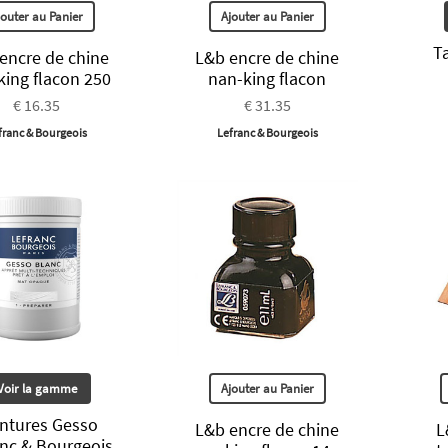
jouter au Panier
Ajouter au Panier
T
encre de chine
L&b encre de chine
king flacon 250
nan-king flacon
€ 16.35
€ 31.35
franc & Bourgeois
Lefranc & Bourgeois
Voir la gamme
Ajouter au Panier
intures Gesso
L&b encre de chine
L
anc & Bourgeois