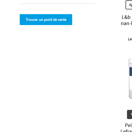
A
L&b 
Trouver un point de vente
nan-
Le
Pe
Lefr