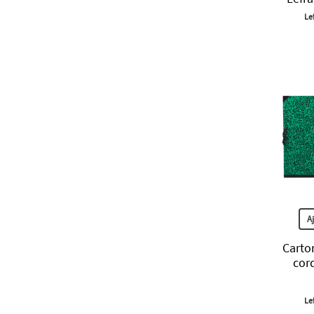
Le
A
Carto
cor
Le