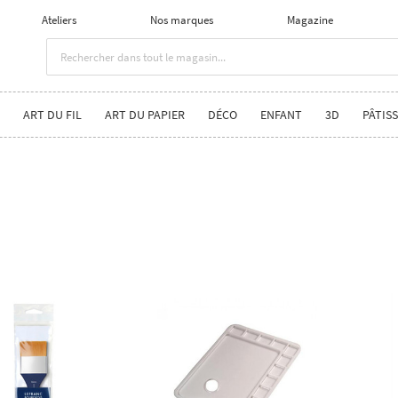
Ateliers
Nos marques
Magazine
ART DU FIL
ART DU PAPIER
DÉCO
ENFANT
3D
PÂTISS