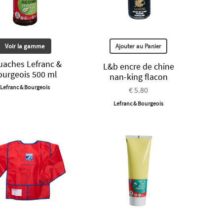
Voir la gamme
Ajouter au Panier
uaches Lefranc &
L&b encre de chine
ourgeois 500 ml
nan-king flacon
Lefranc & Bourgeois
€ 5.80
Lefranc & Bourgeois