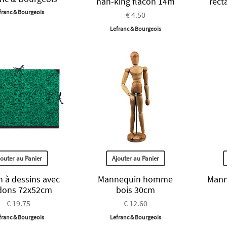
nan-king flacon 14m
rect
franc & Bourgeois
€ 4.50
Lefranc & Bourgeois
jouter au Panier
Ajouter au Panier
n à dessins avec
Mannequin homme
Mann
dons 72x52cm
bois 30cm
€ 19.75
€ 12.60
franc & Bourgeois
Lefranc & Bourgeois