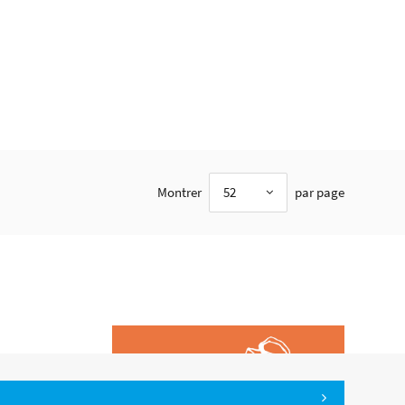
Montrer
52
par page