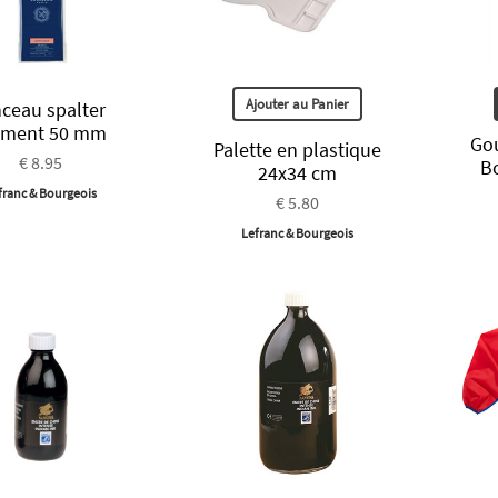
Ajouter au Panier
nceau spalter
lament 50 mm
Go
Palette en plastique
€ 8.95
B
24x34 cm
franc & Bourgeois
€ 5.80
Lefranc & Bourgeois