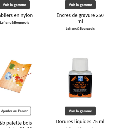
Voir la gamme
Voir la gamme
abliers en nylon
Encres de gravure 250
ml
Lefranc & Bourgeois
Lefranc & Bourgeois
Ajouter au Panier
Voir la gamme
Dorures liquides 75 ml
&b palette bois