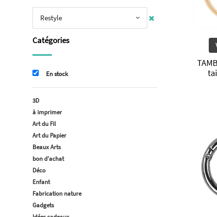
Restyle
Catégories
TAMB
ta
En stock
3D
à imprimer
Art du Fil
Art du Papier
Beaux Arts
bon d'achat
Déco
Enfant
Fabrication nature
Gadgets
Idées cadeaux