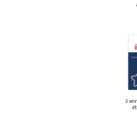
3 an
ét