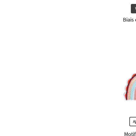
Biais
A
Moti