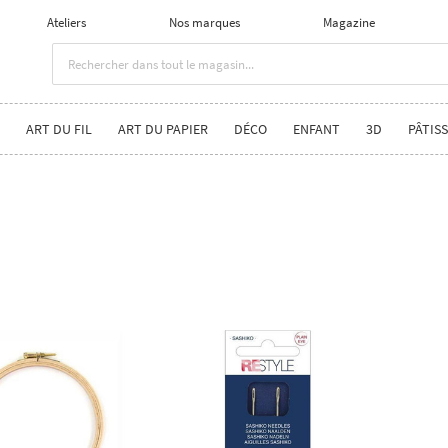
Ateliers
Nos marques
Magazine
ART DU FIL
ART DU PAPIER
DÉCO
ENFANT
3D
PÂTISS