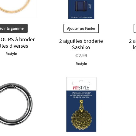
Voir la gamme
Ajouter au Panier
OURS à broder
2 aiguilles broderie
2 a
illes diverses
Sashiko
l
Restyle
€ 2.99
Restyle