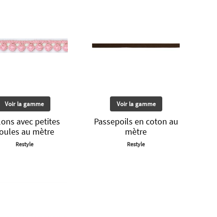
Voir la gamme
Voir la gamme
ons avec petites
Passepoils en coton au
oules au mètre
mètre
Restyle
Restyle