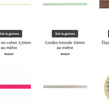
Voir la gamme
Voir la gamme
 en coton 3,5mm
Cordes tressée 10mm
Éla
au mètre
au mètre
Restyle
Restyle