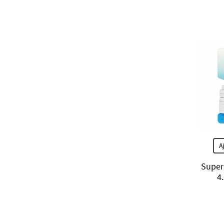
A
Super
4