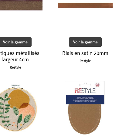
Voir la gamme
Voir la gamme
stiques métallisés
Biais en satin 20mm
largeur 4cm
Restyle
Restyle