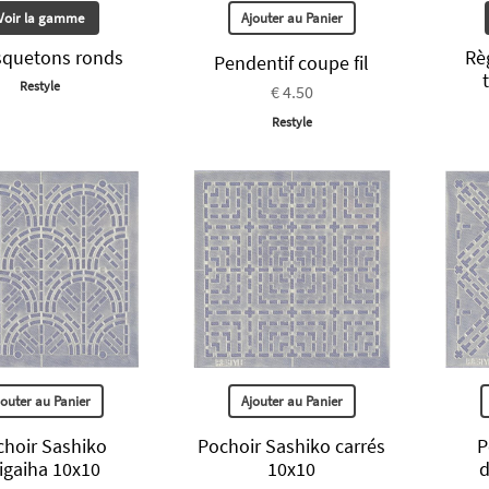
Voir la gamme
Ajouter au Panier
quetons ronds
Rè
Pendentif coupe fil
Restyle
€ 4.50
Restyle
jouter au Panier
Ajouter au Panier
choir Sashiko
Pochoir Sashiko carrés
P
igaiha 10x10
10x10
d