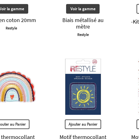
Voir la gamme
Voir la gamme
 en coton 20mm
Biais métallisé au
-Ki
mètre
Restyle
Restyle
jouter au Panier
Ajouter au Panier
f thermocollant
Motif thermocollant
Mot