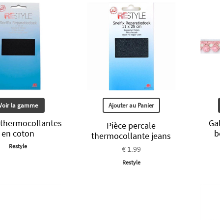
Voir la gamme
Ajouter au Panier
 thermocollantes
Gal
Pièce percale
en coton
b
thermocollante jeans
Restyle
€ 1.99
Restyle