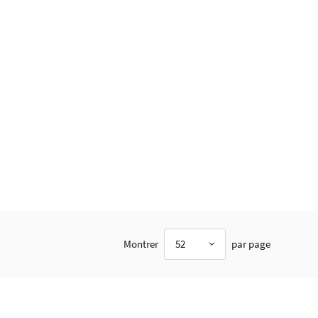
Montrer
52
par page