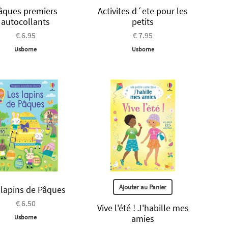
âques premiers
Activites d´ete pour les
autocollants
petits
€ 6.95
€ 7.95
Usborne
Usborne
Ajouter au Panier
 lapins de Pâques
€ 6.50
Vive l'été ! J'habille mes
amies
Usborne