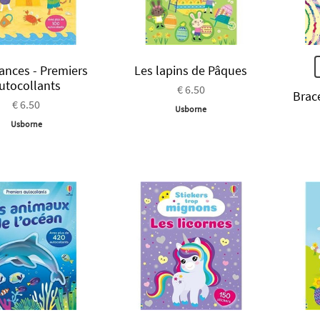
ances - Premiers
Les lapins de Pâques
utocollants
€ 6.50
Brace
€ 6.50
Usborne
Usborne