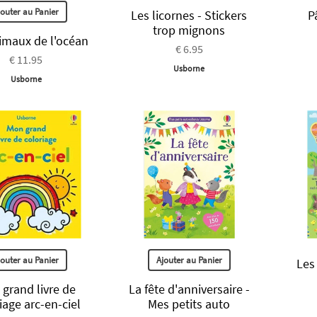
jouter au Panier
Les licornes - Stickers
P
trop mignons
imaux de l'océan
€ 6.95
€ 11.95
Usborne
Usborne
jouter au Panier
Ajouter au Panier
Les
grand livre de
La fête d'anniversaire -
iage arc-en-ciel
Mes petits auto