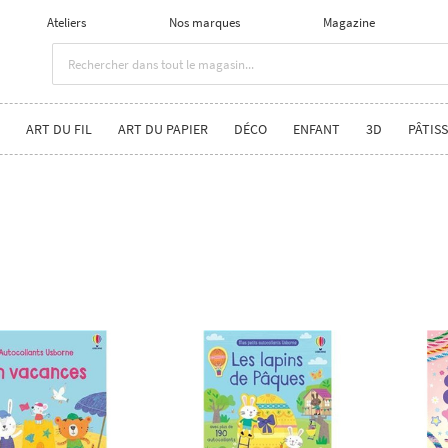
Ateliers
Nos marques
Magazine
ART DU FIL
ART DU PAPIER
DÉCO
ENFANT
3D
PÂTISS