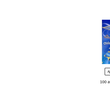
A
100 a