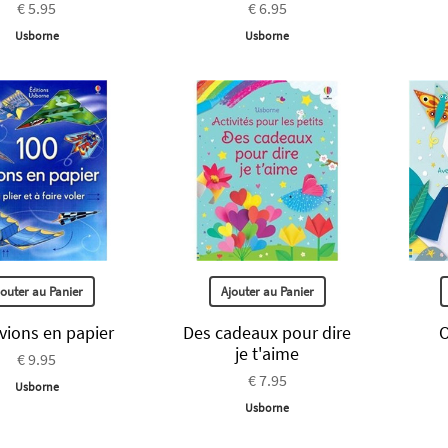
€ 5.95
€ 6.95
Usborne
Usborne
jouter au Panier
Ajouter au Panier
vions en papier
Des cadeaux pour dire
O
je t'aime
€ 9.95
€ 7.95
Usborne
Usborne