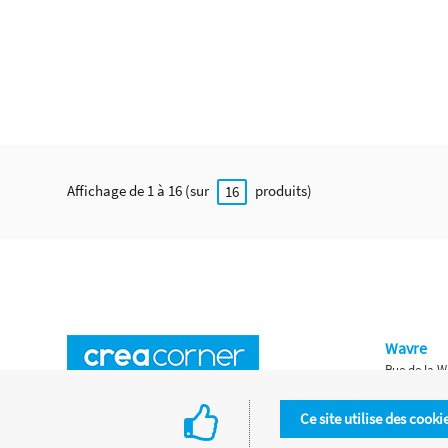
Affichage de 1 à 16 (sur
produits)
16
Wavre
Rue de la W
Horaires d'ouverture
Waterloo
Ce site utilise des cooki
Chaussée de
Accès aux magasins