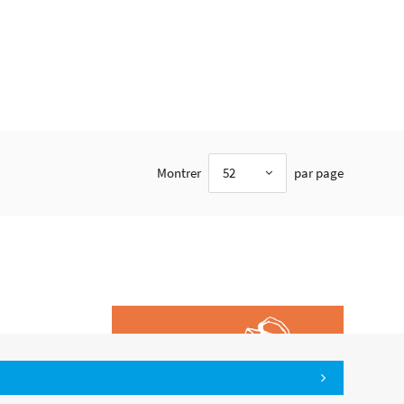
Montrer
52
par page