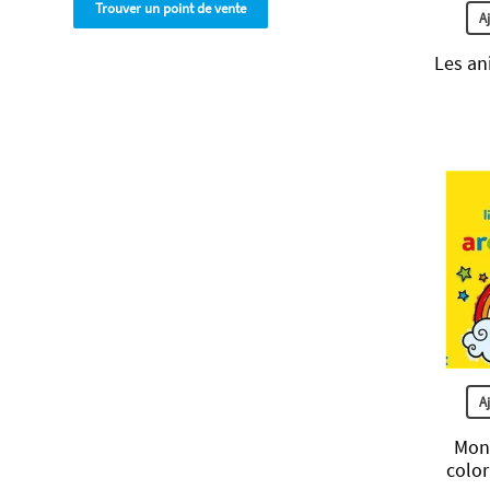
Trouver un point de vente
A
Les an
A
Mon 
color