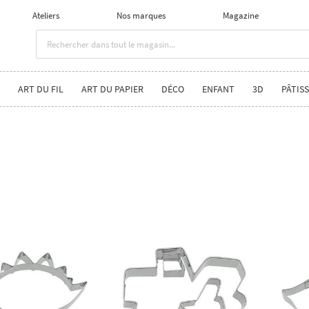
Ateliers
Nos marques
Magazine
ART DU FIL
ART DU PAPIER
DÉCO
ENFANT
3D
PÂTISS