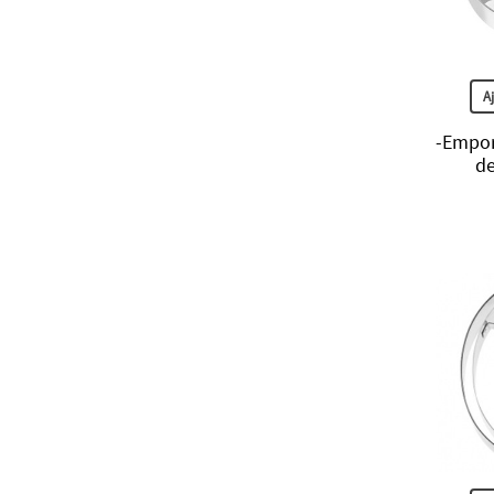
A
-Empor
de