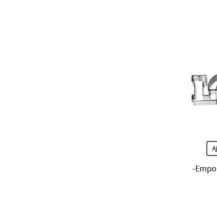
A
-Empor