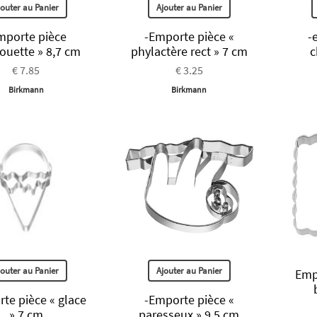
jouter au Panier
Ajouter au Panier
mporte pièce
-Emporte pièce «
-
houette » 8,7 cm
phylactère rect » 7 cm
c
€ 7.85
€ 3.25
Birkmann
Birkmann
jouter au Panier
Ajouter au Panier
Empo
te pièce « glace
-Emporte pièce «
» 7 cm
paresseux » 9.5 cm