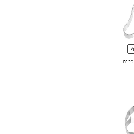
A
-Empor