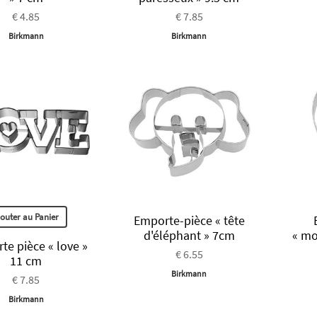
€ 4.85
€ 7.85
Birkmann
Birkmann
jouter au Panier
Emporte-pièce « tête
d'éléphant » 7cm
« mo
te pièce « love »
€ 6.55
11 cm
Birkmann
€ 7.85
Birkmann