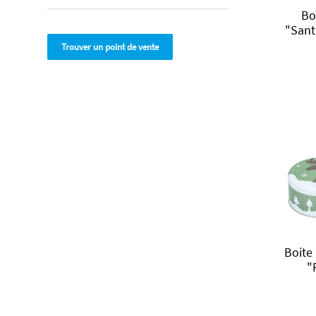
Bo
"Sant
Trouver un point de vente
Boite 
"