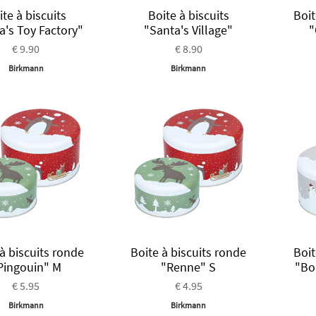
ite à biscuits
Boite à biscuits
Boit
a's Toy Factory"
"Santa's Village"
"
€ 9.90
€ 8.90
Birkmann
Birkmann
à biscuits ronde
Boite à biscuits ronde
Boit
Pingouin" M
"Renne" S
"Bo
€ 5.95
€ 4.95
Birkmann
Birkmann