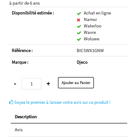
à partir de 6 ans
Disponibilité estimée :
Achat en ligne
Namur
Waterloo
Wavre
Woluwe
Référence :
BICSWX1GNW
Marque :
Djeco
-
+
Soyez le premier à laisser votre avis sur ce produit !
Description
Avis