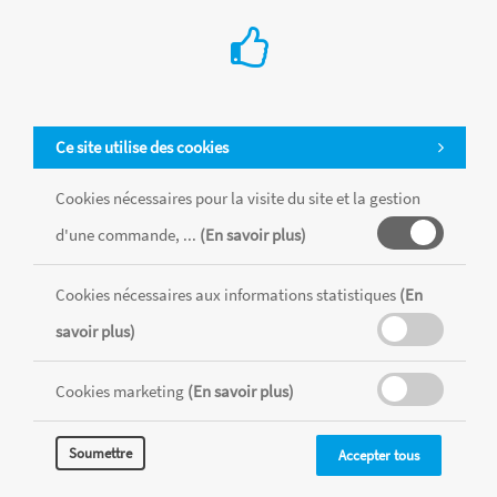
Ce site utilise des cookies
Cookies nécessaires pour la visite du site et la gestion
d'une commande, ...
(En savoir plus)
Cookies nécessaires aux informations statistiques
(En
Tous les produits sont vendus dans la limite des stocks disponibles de
chaque magasin, toutes taxes comprises.
savoir plus)
Cookies marketing
(En savoir plus)
MENTIONS LÉGALES
CONDITIONS GÉNÉRALES
RÉALISÉ AVEC MERCATOR
Soumettre
Accepter tous
CMS