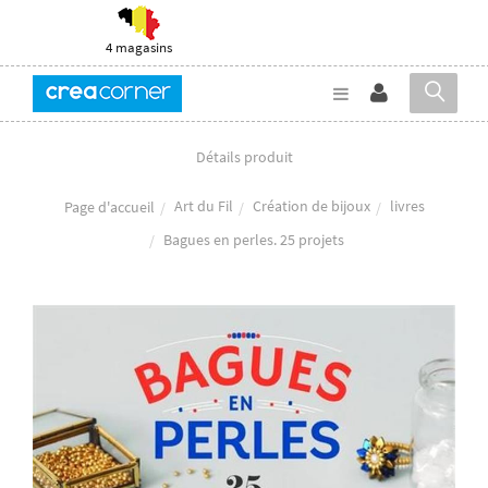
4 magasins
Détails produit
Art du Fil
Création de bijoux
livres
Page d'accueil
Bagues en perles. 25 projets