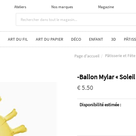
Ateliers
Nos marques
Magazine
ART DU FIL
ART DU PAPIER
DÉCO
ENFANT
3D
PÂTISS
Pâtisserie et Fête
Page d'accueil
-Ballon Mylar « Solei
€ 5.50
Disponibilité estimée :