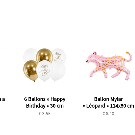
 a
6 Ballons « Happy
Ballon Mylar
Birthday » 30 cm
« Léopard » 114x80 cm
€ 3.55
€ 6.40