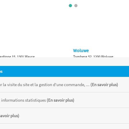
Woluwe
astinne 15, 1301 Wavre
Tomberg 52, 1200 Woluwe
Namur
es
 Bruxelles 315, 1410 Waterloo
Ch. de Marche 382, 5100 Namur
 la visite du site et la gestion d'une commande, ...
(En savoir plus)
 informations statistiques
(En savoir plus)
savoir plus)
 chaque magasin, toutes taxes comprises.