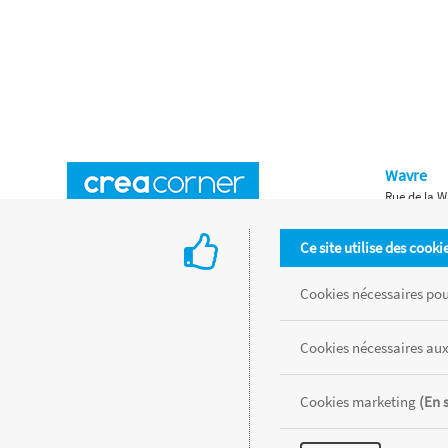
Wavre
Rue de la W
Horaires d'ouverture
Waterloo
Ce site utilise des cooki
Chaussée de
Accès aux magasins
Livraison
Cookies nécessaires pour
Retours d'articles
Une histoire de famille
Cookies nécessaires aux
Remises spéciales
Gestion des cookies
Cookies marketing
(En 
Tous les produits sont vendus dans la limite des stocks disponibles de