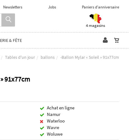
Newsletters
Jobs
Paniers d'anniversaire
4 magasins
ERIE & FÊTE
Tables d'un jour
ballons
-Ballon Mylar « Soleil » 91x77cm
l » 91x77cm
Achat en ligne
Namur
Waterloo
Wavre
Woluwe