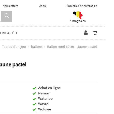
Newsletters
Jobs
Paniers d'anniversaire
4 magasins
ERIE & FÊTE
Tables d'un jour
ballons
Ballon rond 60cm – Jaune pastel
aune pastel
Achat en ligne
Namur
Waterloo
Wavre
Woluwe