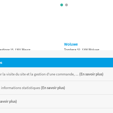
Woluwe
astinne 15, 1301 Wavre
Tomberg 52, 1200 Woluwe
Namur
es
 Bruxelles 315, 1410 Waterloo
Ch. de Marche 382, 5100 Namur
 la visite du site et la gestion d'une commande, ...
(En savoir plus)
 informations statistiques
(En savoir plus)
savoir plus)
 chaque magasin, toutes taxes comprises.