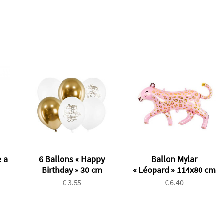
 a
6 Ballons « Happy
Ballon Mylar
Birthday » 30 cm
« Léopard » 114x80 cm
€ 3.55
€ 6.40