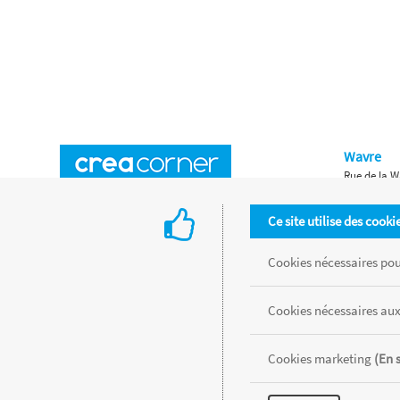
Wavre
Rue de la W
Horaires d'ouverture
Waterloo
Ce site utilise des cooki
Chaussée de
Accès aux magasins
Livraison
Cookies nécessaires pour
Retours d'articles
Une histoire de famille
Cookies nécessaires aux
Remises spéciales
Gestion des cookies
Cookies marketing
(En 
Tous les produits sont vendus dans la limite des stocks disponibles de