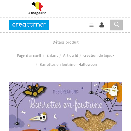
4 magasins
Détails produit
Enfant
Art du fil
création de bijoux
Page d'accueil
Barrettes en feutrine - Halloween