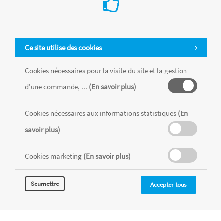
Ce site utilise des cookies
Cookies nécessaires pour la visite du site et la gestion
d'une commande, ...
(En savoir plus)
Cookies nécessaires aux informations statistiques
(En
Tous les produits sont vendus dans la limite des stocks disponibles de
chaque magasin, toutes taxes comprises.
savoir plus)
Cookies marketing
(En savoir plus)
MENTIONS LÉGALES
CONDITIONS GÉNÉRALES
RÉALISÉ AVEC MERCATOR
Soumettre
Accepter tous
CMS