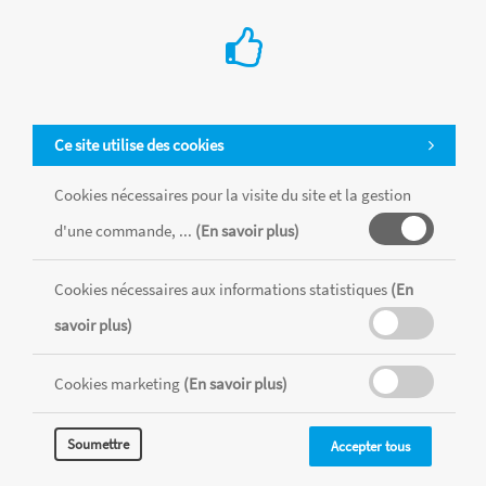
Ce site utilise des cookies
Cookies nécessaires pour la visite du site et la gestion
d'une commande, ...
(En savoir plus)
Cookies nécessaires aux informations statistiques
(En
Tous les produits sont vendus dans la limite des stocks disponibles de
chaque magasin, toutes taxes comprises.
savoir plus)
Cookies marketing
(En savoir plus)
MENTIONS LÉGALES
CONDITIONS GÉNÉRALES
RÉALISÉ AVEC MERCATOR
Soumettre
Accepter tous
CMS