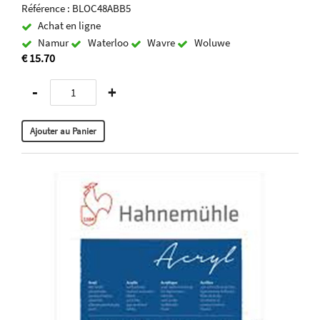
Référence : BLOC48ABB5
Achat en ligne
Namur
Waterloo
Wavre
Woluwe
€ 15.70
-
+