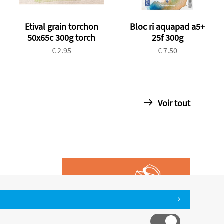
Etival grain torchon
Bloc ri aquapad a5+
50x65c 300g torch
25f 300g
€ 2.95
€ 7.50
Voir tout