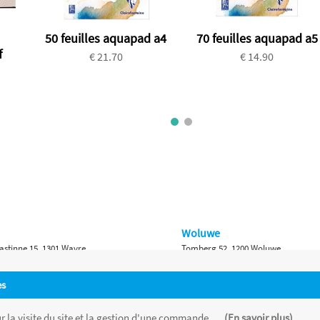
50 feuilles aquapad a4
70 feuilles aquapad a5
f
€ 21.70
€ 14.90
Woluwe
astinne 15, 1301 Wavre
Tomberg 52, 1200 Woluwe
Namur
es
 Bruxelles 315, 1410 Waterloo
Ch. de Marche 382, 5100 Namur
 la visite du site et la gestion d'une commande, ...
(En savoir plus)