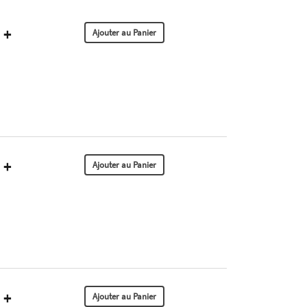
+
+
+