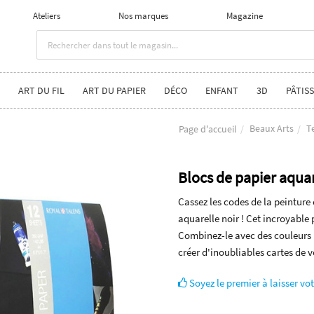
Ateliers
Nos marques
Magazine
ART DU FIL
ART DU PAPIER
DÉCO
ENFANT
3D
PÂTISS
Beaux Arts
T
Page d'accueil
Blocs de papier aquar
Cassez les codes de la peinture
aquarelle noir ! Cet incroyable 
Combinez-le avec des couleurs m
créer d'inoubliables cartes de 
Soyez le premier à laisser vot