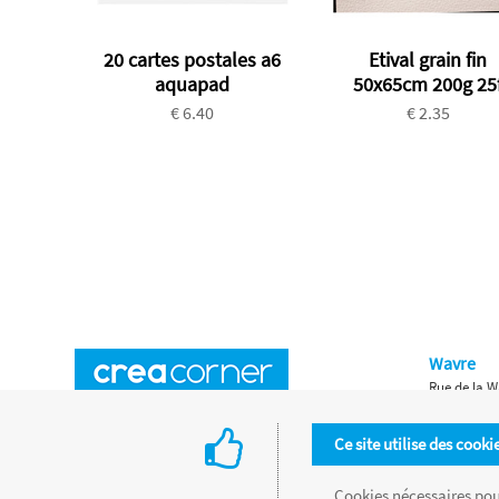
20 cartes postales a6
Etival grain fin
aquapad
50x65cm 200g 25
€ 6.40
€ 2.35
Wavre
Rue de la W
Horaires d'ouverture
Waterloo
Ce site utilise des cooki
Chaussée de
Accès aux magasins
Livraison
Cookies nécessaires pour