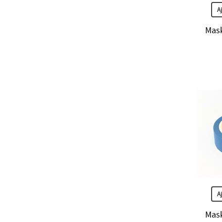
A
Mask
A
Mask