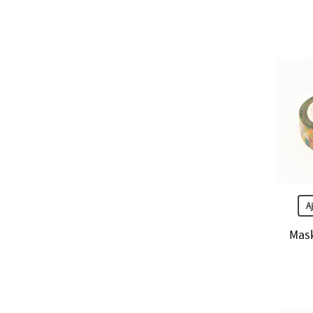
A
Mask