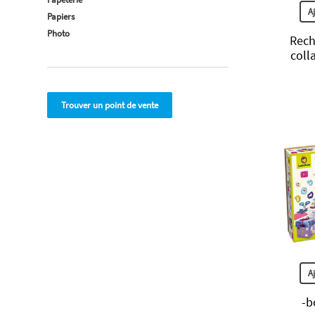
A
Papiers
Photo
Rech
coll
Trouver un point de vente
A
-b