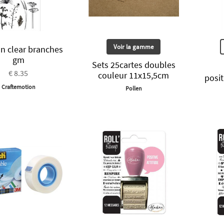
Voir la gamme
 clear branches
gm
Sets 25cartes doubles
€ 8.35
couleur 11x15,5cm
posi
Craftemotion
Pollen