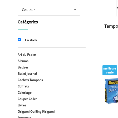
Couleur
Catégories
Tampon
En stock
Art du Papier
Albums
Badges
meilleure
vente
Bullet journal
Cachets Tampons
Coffrets
Coloriage
Couper Coller
Livres
Origami Quilling Kirigami
Papeterie