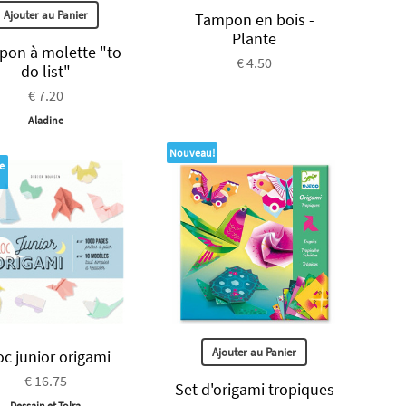
Ajouter au Panier
Tampon en bois -
Plante
on à molette "to
€ 4.50
do list"
€ 7.20
Aladine
Nouveau!
e
Ajouter au Panier
oc junior origami
€ 16.75
Set d'origami tropiques
Dessain et Tolra