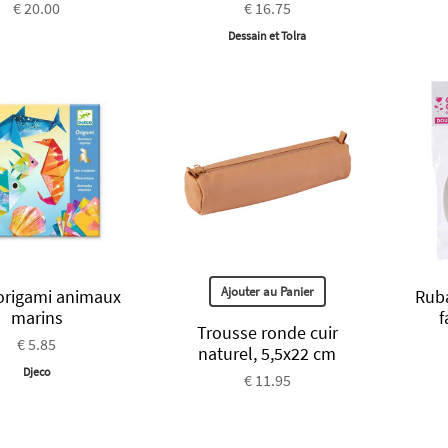
€ 20.00
€ 16.75
Dessain et Tolra
Ajouter au Panier
'origami animaux
Rub
marins
f
Trousse ronde cuir
€ 5.85
naturel, 5,5x22 cm
Djeco
€ 11.95