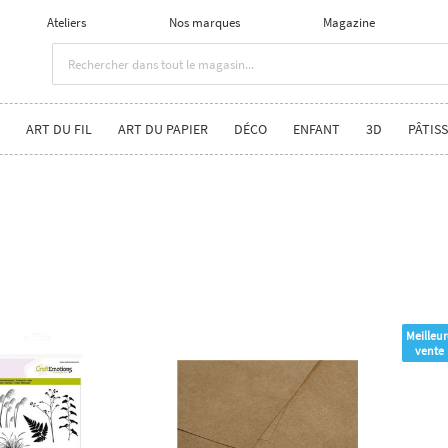
Ateliers
Nos marques
Magazine
ART DU FIL
ART DU PAPIER
DÉCO
ENFANT
3D
PÂTISS
Meilleur
vente