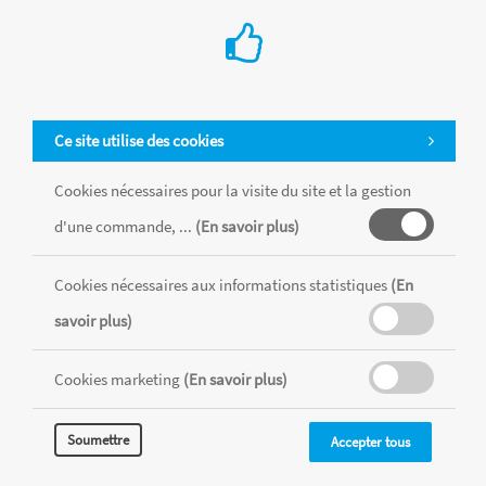
Ce site utilise des cookies
Cookies nécessaires pour la visite du site et la gestion
d'une commande, ...
(En savoir plus)
Tous les produits sont vendus dans la limite des stocks disponibles de
chaque magasin, toutes taxes comprises.
Cookies nécessaires aux informations statistiques
(En
savoir plus)
MENTIONS LÉGALES
CONDITIONS GÉNÉRALES
RÉALISÉ AVEC MERCATOR
Cookies marketing
(En savoir plus)
CMS
Soumettre
Accepter tous