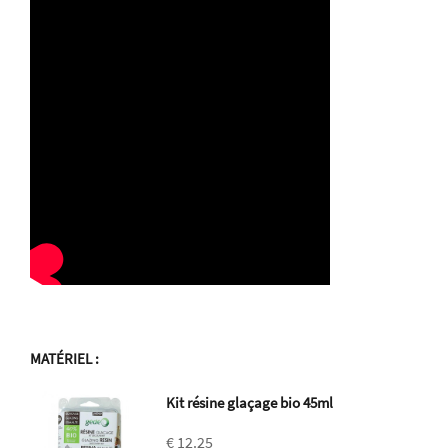
MATÉRIEL
:
Kit résine glaçage bio 45ml
€ 12.25