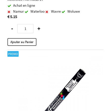
Achat en ligne
Namur
Waterloo
Wavre
Woluwe
€ 5.15
-
+
PROMO