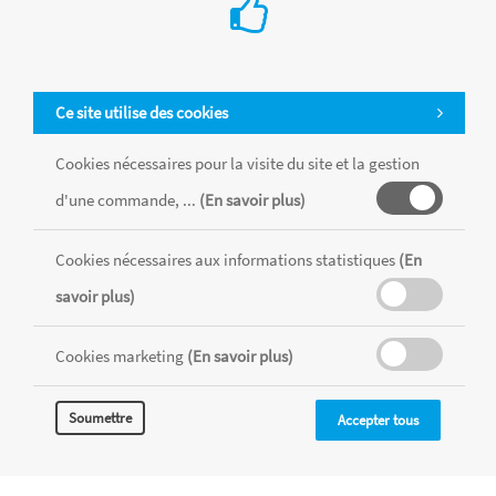
Ce site utilise des cookies
Cookies nécessaires pour la visite du site et la gestion
d'une commande, ...
(En savoir plus)
Cookies nécessaires aux informations statistiques
(En
Tous les produits sont vendus dans la limite des stocks disponibles de
chaque magasin, toutes taxes comprises.
savoir plus)
Cookies marketing
(En savoir plus)
MENTIONS LÉGALES
CONDITIONS GÉNÉRALES
RÉALISÉ AVEC MERCATOR
Soumettre
Accepter tous
CMS