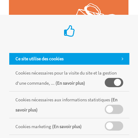
Ce site utilise des cookies
Cookies nécessaires pour la visite du site et la gestion
d'une commande, ...
(En savoir plus)
Tous les produits sont vendus dans la limite des stocks disponibles de
Cookies nécessaires aux informations statistiques
(En
chaque magasin, toutes taxes comprises.
savoir plus)
Cookies marketing
(En savoir plus)
MENTIONS LÉGALES
CONDITIONS GÉNÉRALES