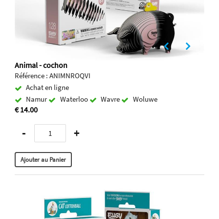
Animal - cochon
Référence : ANIMNROQVI
Achat en ligne
Namur
Waterloo
Wavre
Woluwe
€ 14.00
-
+