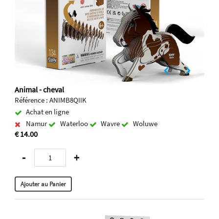
Animal - cheval
Référence : ANIMB8QIIK
Achat en ligne
Namur
Waterloo
Wavre
Woluwe
€ 14.00
-
+