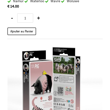
Namur
Waterloo
Wavre
Woluwe
€ 14.00
-
+