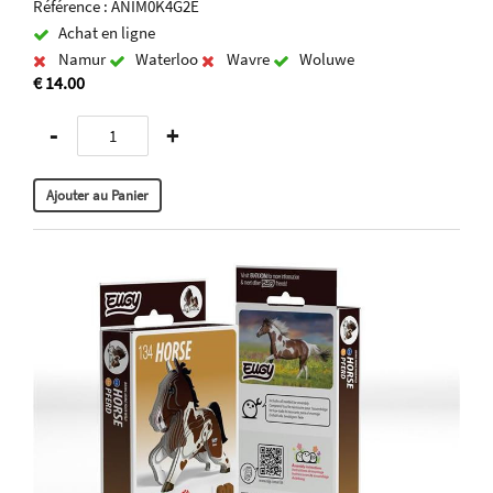
Référence : ANIM0K4G2E
Achat en ligne
Namur
Waterloo
Wavre
Woluwe
€ 14.00
-
+