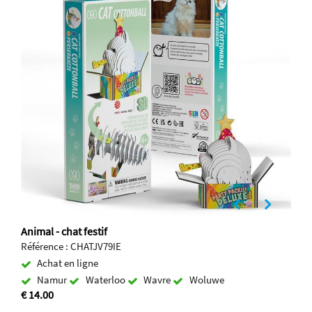
Animal - chat festif
Référence : CHATJV79IE
Achat en ligne
Namur
Waterloo
Wavre
Woluwe
€ 14.00