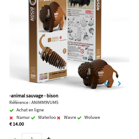
-animal sauvage - bison
Référence : ANIMM9VUM5
Achat en ligne
Namur
Waterloo
Wavre
Woluwe
€ 14.00
-
+