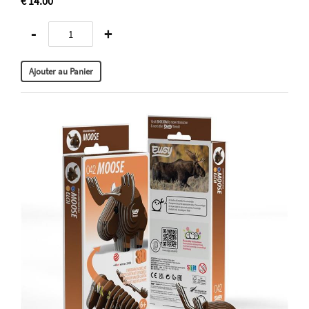
€ 14.00
-
+