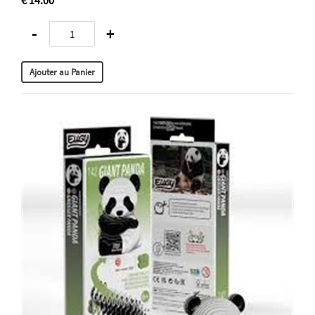
€ 14.00
-
+