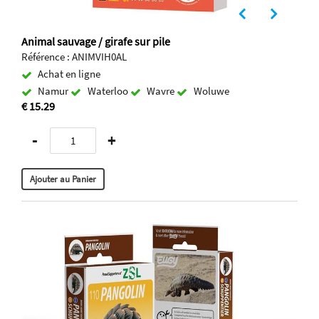
Animal sauvage / girafe sur pile
Référence : ANIMVIH0AL
Achat en ligne
Namur
Waterloo
Wavre
Woluwe
€ 15.29
-
+