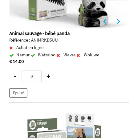
Animal sauvage - bébé panda
Référence : ANIMRKD5UU
Achat en ligne
Namur
Waterloo
Wavre
Woluwe
€ 14.00
-
+