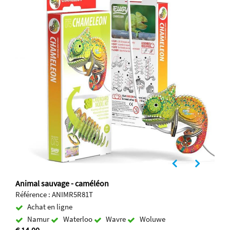
Animal sauvage - caméléon
Référence : ANIMR5R81T
Achat en ligne
Namur
Waterloo
Wavre
Woluwe