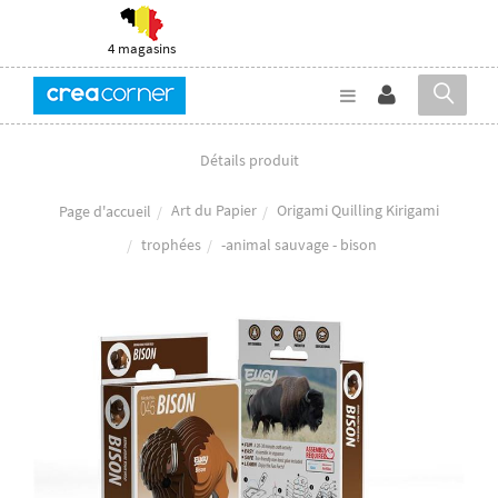
4 magasins
Détails produit
Art du Papier
Origami Quilling Kirigami
Page d'accueil
trophées
-animal sauvage - bison