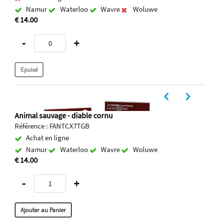
Namur
Waterloo
Wavre
Woluwe
€ 14.00
-
+
Animal sauvage - diable cornu
Référence : FANTCX7TGB
Achat en ligne
Namur
Waterloo
Wavre
Woluwe
€ 14.00
-
+