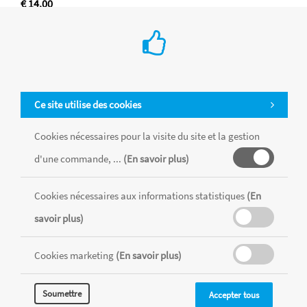
€ 14.00
-
+
Ce site utilise des cookies
Cookies nécessaires pour la visite du site et la gestion
Animal sauvage - ours polaire
Référence : ANIM495YXA
d'une commande, ...
(En savoir plus)
Achat en ligne
Namur
Waterloo
Wavre
Woluwe
Cookies nécessaires aux informations statistiques
(En
€ 14.00
savoir plus)
-
+
Cookies marketing
(En savoir plus)
Soumettre
Accepter tous