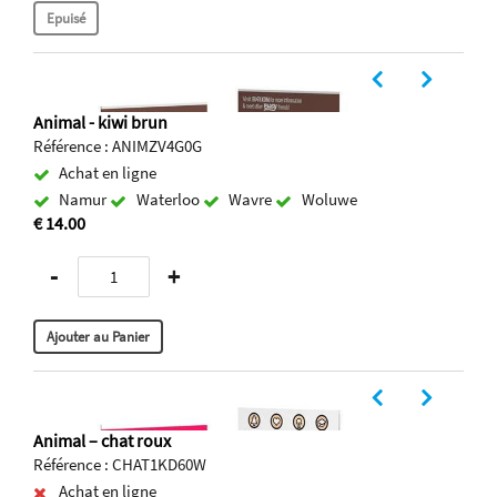
Animal - kiwi brun
Référence : ANIMZV4G0G
Achat en ligne
Namur
Waterloo
Wavre
Woluwe
€ 14.00
-
+
Animal – chat roux
Référence : CHAT1KD60W
Achat en ligne