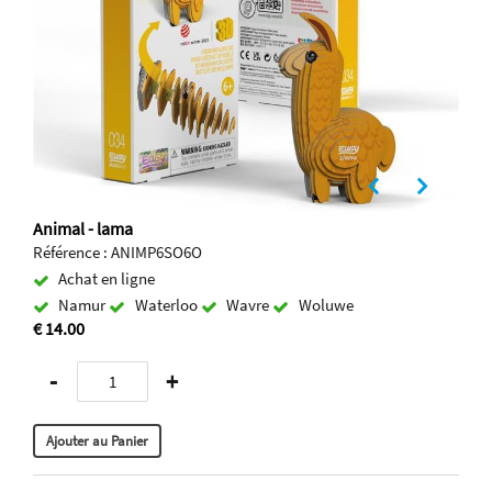
Animal - lama
Référence : ANIMP6SO6O
Achat en ligne
Namur
Waterloo
Wavre
Woluwe
€ 14.00
-
+