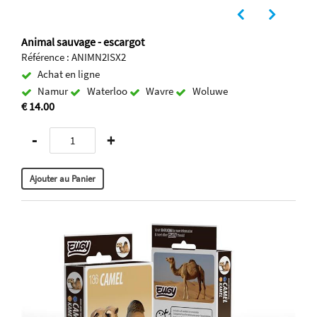
Animal sauvage - escargot
Référence : ANIMN2ISX2
Achat en ligne
Namur
Waterloo
Wavre
Woluwe
€ 14.00
-
+