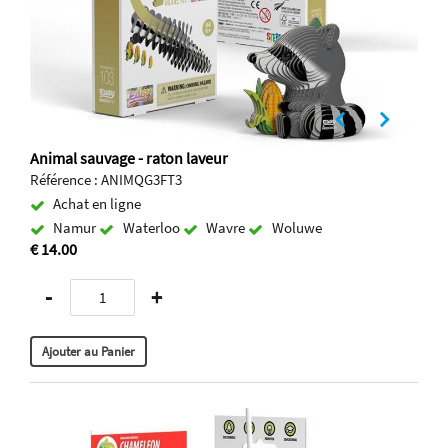
Animal sauvage - raton laveur
Référence : ANIMQG3FT3
Achat en ligne
Namur
Waterloo
Wavre
Woluwe
€ 14.00
-
+