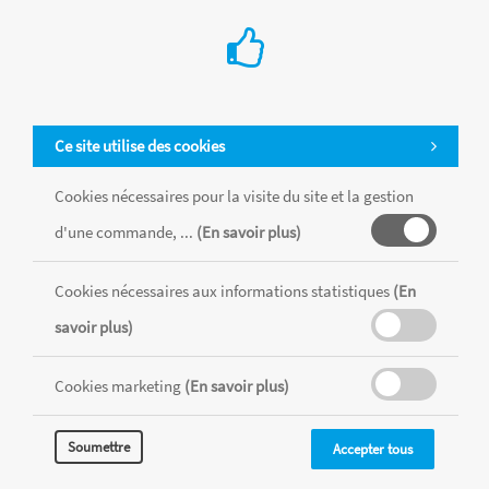
Ce site utilise des cookies
Cookies nécessaires pour la visite du site et la gestion
d'une commande, ...
(En savoir plus)
Cookies nécessaires aux informations statistiques
(En
Tous les produits sont vendus dans la limite des stocks disponibles de
chaque magasin, toutes taxes comprises.
savoir plus)
Cookies marketing
(En savoir plus)
MENTIONS LÉGALES
CONDITIONS GÉNÉRALES
RÉALISÉ AVEC MERCATOR
Soumettre
Accepter tous
CMS