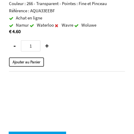
Couleur : 266 - Transparent - Pointes : Fine et Pinceau
Référence : AQUA33EEBF
Achat en ligne
Namur
Waterloo
Wavre
Woluwe
€ 4.60
-
+