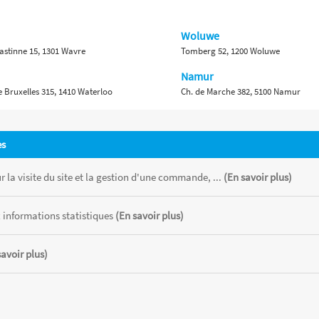
Woluwe
astinne 15, 1301 Wavre
Tomberg 52, 1200 Woluwe
Namur
 Bruxelles 315, 1410 Waterloo
Ch. de Marche 382, 5100 Namur
es
 la visite du site et la gestion d'une commande, ...
(En savoir plus)
 informations statistiques
(En savoir plus)
 chaque magasin, toutes taxes comprises.
CATOR
savoir plus)