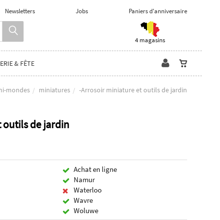
Newsletters
Jobs
Paniers d'anniversaire
4 magasins
ERIE & FÊTE
ni-mondes
miniatures
-Arrosoir miniature et outils de jardin
 outils de jardin
Achat en ligne
Namur
Waterloo
Wavre
Woluwe