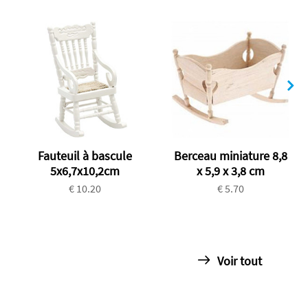
Fauteuil à bascule
Berceau miniature 8,8
5x6,7x10,2cm
x 5,9 x 3,8 cm
€ 10.20
€ 5.70
Voir tout