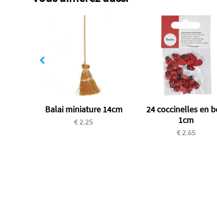
Balai miniature 14cm
24 coccinelles en b
1cm
€ 2.25
€ 2.65