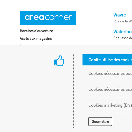
Wavre
Rue de la W
Horaires d'ouverture
Waterloo
Chaussée de
Accès aux magasins
Livraison
Retours d'articles
Ce site utilise des cooki
Une histoire de famille
Remises spéciales
Cookies nécessaires pour
Gestion des cookies
Cookies nécessaires aux
Tous les produits sont vendus dans la limite des stocks disponibles de
MENTIONS LÉGALES
CONDITIONS GÉNÉRALES
RÉALISÉ AVEC MER
Cookies marketing
(En 
Soumettre