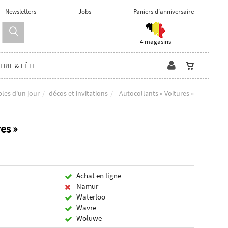
Newsletters
Jobs
Paniers d'anniversaire
4 magasins
ERIE & FÊTE
les d'un jour
décos et invitations
-Autocollants « Voitures »
es »
Achat en ligne
Namur
Waterloo
Wavre
Woluwe