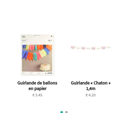
Guirlande de ballons
Guirlande « Chaton »
en papier
1,4m
€ 3.45
€ 4.20