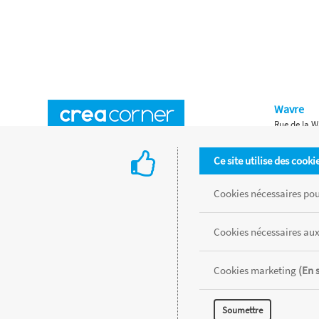
Wavre
Rue de la W
Horaires d'ouverture
Waterloo
Ce site utilise des cooki
Chaussée de
Accès aux magasins
Livraison
Cookies nécessaires pour
Retours d'articles
Une histoire de famille
Cookies nécessaires aux
Remises spéciales
Gestion des cookies
Cookies marketing
(En 
Tous les produits sont vendus dans la limite des stocks disponibles de
Soumettre
MENTIONS LÉGALES
CONDITIONS GÉNÉRALES
RÉALISÉ AVEC MER