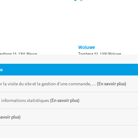
Woluwe
astinne 15, 1301 Wavre
Tomberg 52, 1200 Woluwe
Namur
es
 Bruxelles 315, 1410 Waterloo
Ch. de Marche 382, 5100 Namur
 la visite du site et la gestion d'une commande, ...
(En savoir plus)
 informations statistiques
(En savoir plus)
savoir plus)
 chaque magasin, toutes taxes comprises.
CATOR