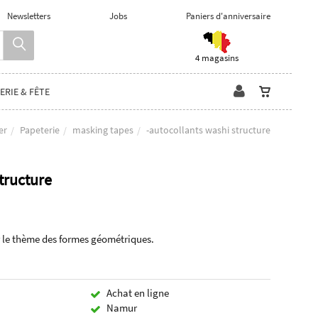
Newsletters
Jobs
Paniers d'anniversaire
4 magasins
ERIE & FÊTE
er
Papeterie
masking tapes
-autocollants washi structure
tructure
r le thème des formes géométriques.
Achat en ligne
Namur