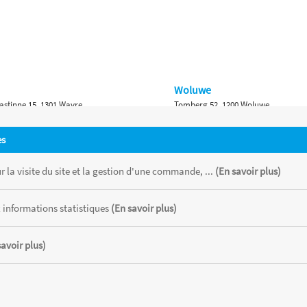
Woluwe
astinne 15, 1301 Wavre
Tomberg 52, 1200 Woluwe
Namur
es
 Bruxelles 315, 1410 Waterloo
Ch. de Marche 382, 5100 Namur
 la visite du site et la gestion d'une commande, ...
(En savoir plus)
 informations statistiques
(En savoir plus)
savoir plus)
 chaque magasin, toutes taxes comprises.
CATOR