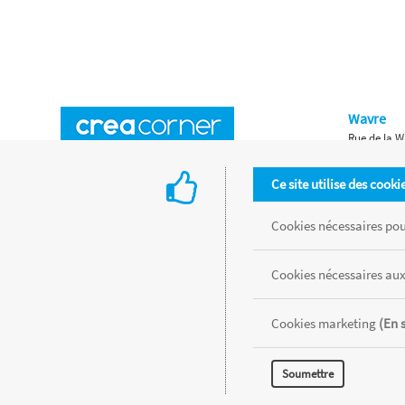
Wavre
Rue de la W
Horaires d'ouverture
Waterloo
Ce site utilise des cooki
Chaussée de
Accès aux magasins
Livraison
Cookies nécessaires pour
Retours d'articles
Une histoire de famille
Cookies nécessaires aux
Remises spéciales
Gestion des cookies
Cookies marketing
(En 
Tous les produits sont vendus dans la limite des stocks disponibles de
Soumettre
MENTIONS LÉGALES
CONDITIONS GÉNÉRALES
RÉALISÉ AVEC MER