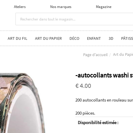
Ateliers
Nos marques
Magazine
ART DU FIL
ART DU PAPIER
DÉCO
ENFANT
3D
PÂTISS
Art du Papi
Page d'accueil
-autocollants washi s
€ 4.00
200 autocollants en rouleau su
200 pièces.
Disponibilité estimée :