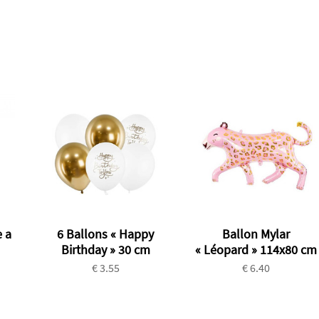
 a
6 Ballons « Happy
Ballon Mylar
Birthday » 30 cm
« Léopard » 114x80 cm
€ 3.55
€ 6.40