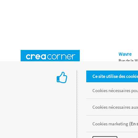
Wavre
Rue de la W
Horaires d'ouverture
Waterloo
Ce site utilise des cooki
Chaussée de
Accès aux magasins
Livraison
Cookies nécessaires pour
Retours d'articles
Une histoire de famille
Cookies nécessaires aux
Remises spéciales
Gestion des cookies
Cookies marketing
(En 
Tous les produits sont vendus dans la limite des stocks disponibles de