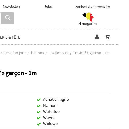
Newsletters
Jobs
Paniers d'anniversaire
4 magasins
ERIE & FÊTE
ables d'un jour
ballons
-Ballon « Boy Or Girl ? » garçon - 1m
? » garçon - 1m
Achat en ligne
Namur
Waterloo
Wavre
Woluwe