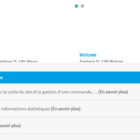
Woluwe
astinne 15, 1301 Wavre
Tomberg 52, 1200 Woluwe
Namur
es
 Bruxelles 315, 1410 Waterloo
Ch. de Marche 382, 5100 Namur
 la visite du site et la gestion d'une commande, ...
(En savoir plus)
 informations statistiques
(En savoir plus)
savoir plus)
 chaque magasin, toutes taxes comprises.