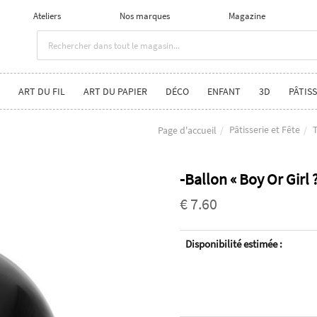
Ateliers
Nos marques
Magazine
ART DU FIL
ART DU PAPIER
DÉCO
ENFANT
3D
PÂTISS
Pâtisserie et Fête
T
Page d'accueil
-Ballon « Boy Or Girl 
€ 7.60
Disponibilité estimée :