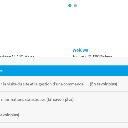
Woluwe
astinne 15, 1301 Wavre
Tomberg 52, 1200 Woluwe
Namur
es
 Bruxelles 315, 1410 Waterloo
Ch. de Marche 382, 5100 Namur
 la visite du site et la gestion d'une commande, ...
(En savoir plus)
 informations statistiques
(En savoir plus)
savoir plus)
 chaque magasin, toutes taxes comprises.