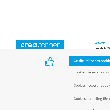
Wavre
Rue de la W
Horaires d'ouverture
Waterloo
Ce site utilise des cooki
Chaussée de
Accès aux magasins
Livraison
Cookies nécessaires pour
Retours d'articles
Une histoire de famille
Cookies nécessaires aux
Remises spéciales
Gestion des cookies
Cookies marketing
(En 
Tous les produits sont vendus dans la limite des stocks disponibles de