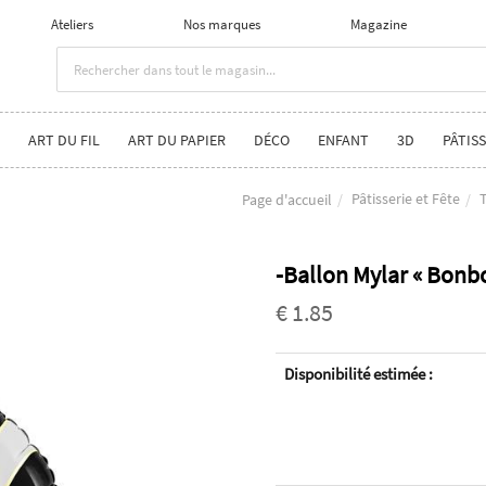
Ateliers
Nos marques
Magazine
ART DU FIL
ART DU PAPIER
DÉCO
ENFANT
3D
PÂTISS
Pâtisserie et Fête
T
Page d'accueil
-Ballon Mylar « Bonb
€ 1.85
Disponibilité estimée :