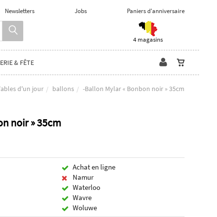
Newsletters
Jobs
Paniers d'anniversaire
4 magasins
ERIE & FÊTE
ables d'un jour
ballons
-Ballon Mylar « Bonbon noir » 35cm
on noir » 35cm
Achat en ligne
Namur
Waterloo
Wavre
Woluwe