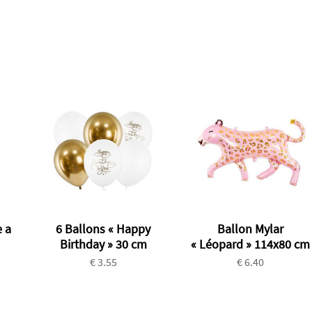
 a
6 Ballons « Happy
Ballon Mylar
Birthday » 30 cm
« Léopard » 114x80 cm
€ 3.55
€ 6.40