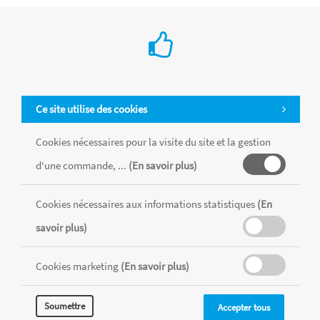
Biais satin 20mm rouge
Code couleur : 725 - Largeur : 20mm, longueur : 2m - 100%
coton, lavable à 60°
Référence : BIAIB87EE7
Ce site utilise des cookies
Achat en ligne
Namur
Waterloo
Wavre
Woluwe
Cookies nécessaires pour la visite du site et la gestion
€ 2.65
d'une commande, ...
(En savoir plus)
-
+
Cookies nécessaires aux informations statistiques
(En
savoir plus)
Cookies marketing
(En savoir plus)
Soumettre
Accepter tous