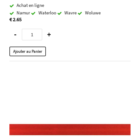
Achat en ligne
Namur
Waterloo
Wavre
Woluwe
€ 2.65
-
+