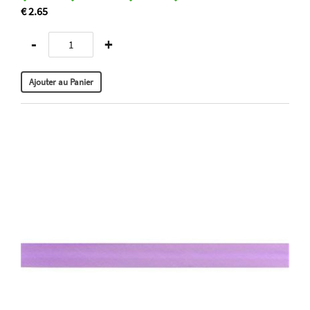
€ 2.65
-
+