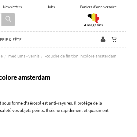
Newsletters
Jobs
Paniers d'anniversaire
4 magasins
ERIE & FÊTE
ue
mediums - vernis
-couche de finition incolore amsterdam
incolore amsterdam
t sous forme d'aérosol est anti-rayures. Il protège de la
a saleté vos objets peints. Il sèche rapidement et quasiment