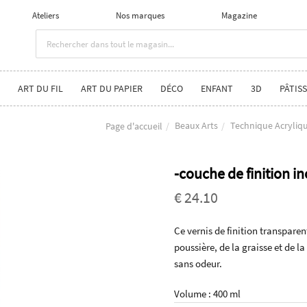
Ateliers
Nos marques
Magazine
ART DU FIL
ART DU PAPIER
DÉCO
ENFANT
3D
PÂTISS
Beaux Arts
Technique Acryliq
Page d'accueil
-couche de finition 
€ 24.10
Ce vernis de finition transparen
poussière, de la graisse et de l
sans odeur.
Volume : 400 ml