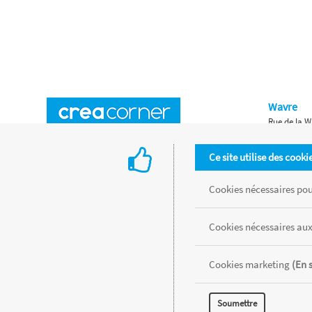
Wavre
Rue de la W
Horaires d'ouverture
Waterloo
Ce site utilise des cooki
Chaussée de
Accès aux magasins
Livraison
Cookies nécessaires pour
Retours d'articles
Une histoire de famille
Cookies nécessaires aux
Remises spéciales
Gestion des cookies
Cookies marketing
(En 
Tous les produits sont vendus dans la limite des stocks disponibles de
Soumettre
MENTIONS LÉGALES
CONDITIONS GÉNÉRALES
RÉALISÉ AVEC MER