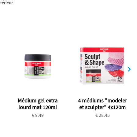
térieur.
Médium gel extra
4 médiums "modeler
lourd mat 120ml
et sculpter" 4x120m
€ 9.49
€ 28.45