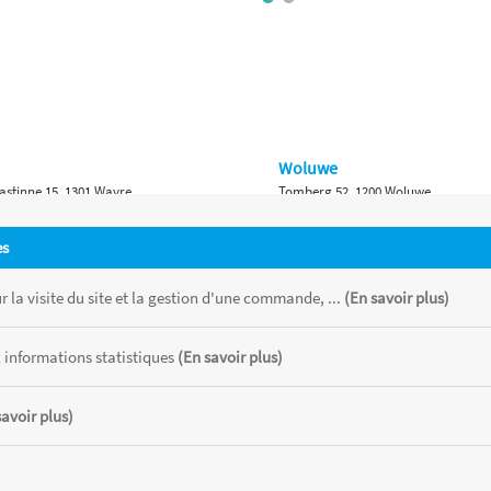
Woluwe
astinne 15, 1301 Wavre
Tomberg 52, 1200 Woluwe
Namur
es
 Bruxelles 315, 1410 Waterloo
Ch. de Marche 382, 5100 Namur
 la visite du site et la gestion d'une commande, ...
(En savoir plus)
 informations statistiques
(En savoir plus)
savoir plus)
 chaque magasin, toutes taxes comprises.
CATOR