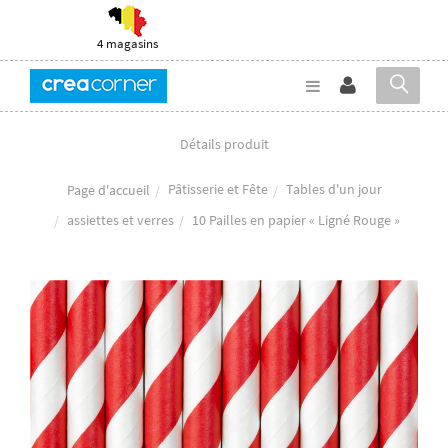
4 magasins
Détails produit
Pâtisserie et Fête
Tables d'un jour
Page d'accueil
assiettes et verres
10 Pailles en papier « Ligné Rouge »