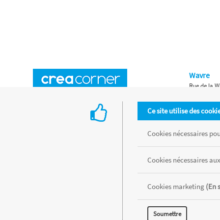
Wavre
Rue de la W
Horaires d'ouverture
Waterloo
Ce site utilise des cooki
Chaussée de
Accès aux magasins
Livraison
Cookies nécessaires pour
Retours d'articles
Une histoire de famille
Cookies nécessaires aux
Remises spéciales
Gestion des cookies
Cookies marketing
(En 
Tous les produits sont vendus dans la limite des stocks disponibles de
Soumettre
MENTIONS LÉGALES
CONDITIONS GÉNÉRALES
RÉALISÉ AVEC MER