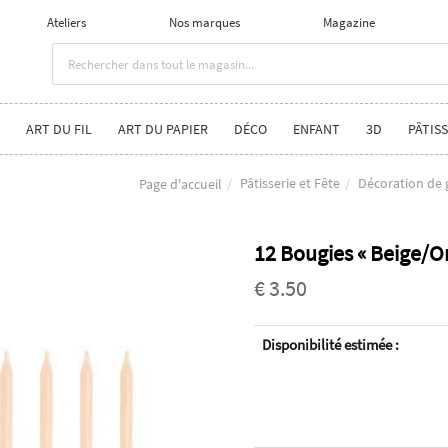
Ateliers
Nos marques
Magazine
ART DU FIL
ART DU PAPIER
DÉCO
ENFANT
3D
PÂTISS
Pâtisserie et Fête
Décoration de 
Page d'accueil
12 Bougies « Beige/O
€ 3.50
Disponibilité estimée :