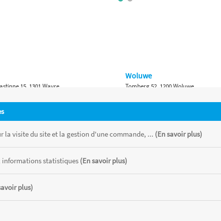
Woluwe
astinne 15, 1301 Wavre
Tomberg 52, 1200 Woluwe
Namur
es
 Bruxelles 315, 1410 Waterloo
Ch. de Marche 382, 5100 Namur
 la visite du site et la gestion d'une commande, ...
(En savoir plus)
 informations statistiques
(En savoir plus)
savoir plus)
 chaque magasin, toutes taxes comprises.
CATOR