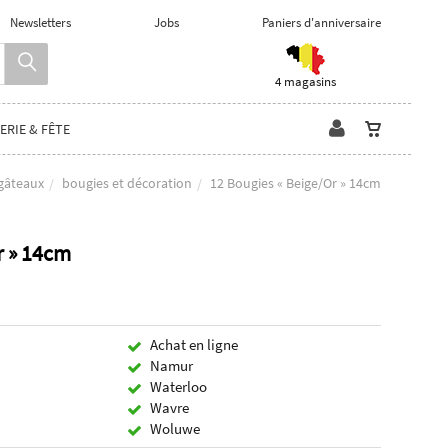
Newsletters
Jobs
Paniers d'anniversaire
4 magasins
ERIE & FÊTE
gâteaux
bougies et décoration
12 Bougies « Beige/Or » 14cm
r » 14cm
Achat en ligne
Namur
Waterloo
Wavre
Woluwe