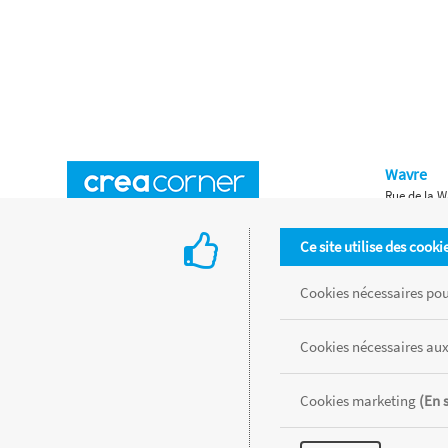
Wavre
Rue de la W
Horaires d'ouverture
Waterloo
Ce site utilise des cooki
Chaussée de
Accès aux magasins
Livraison
Cookies nécessaires pour
Retours d'articles
Une histoire de famille
Cookies nécessaires aux
Remises spéciales
Gestion des cookies
Cookies marketing
(En 
Tous les produits sont vendus dans la limite des stocks disponibles de