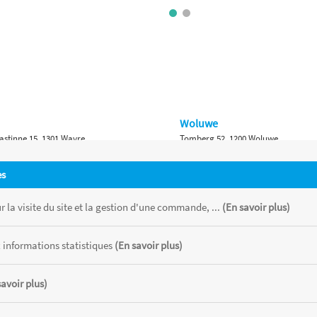
Woluwe
astinne 15, 1301 Wavre
Tomberg 52, 1200 Woluwe
Namur
es
 Bruxelles 315, 1410 Waterloo
Ch. de Marche 382, 5100 Namur
 la visite du site et la gestion d'une commande, ...
(En savoir plus)
 informations statistiques
(En savoir plus)
savoir plus)
 chaque magasin, toutes taxes comprises.