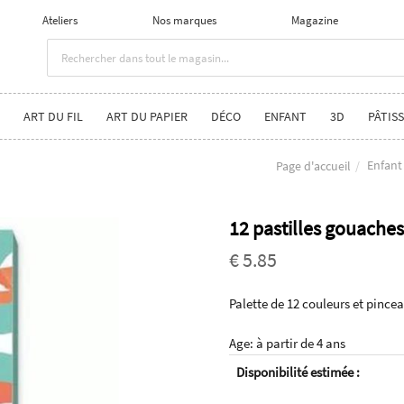
Ateliers
Nos marques
Magazine
ART DU FIL
ART DU PAPIER
DÉCO
ENFANT
3D
PÂTISS
Enfant
Page d'accueil
12 pastilles gouaches
€ 5.85
Palette de 12 couleurs et pince
Age: à partir de 4 ans
Disponibilité estimée :