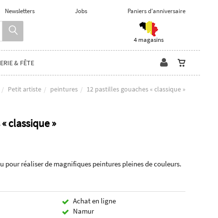
Newsletters
Jobs
Paniers d'anniversaire
4 magasins
ERIE & FÊTE
Petit artiste
peintures
12 pastilles gouaches « classique »
 « classique »
au pour réaliser de magnifiques peintures pleines de couleurs.
Achat en ligne
Namur