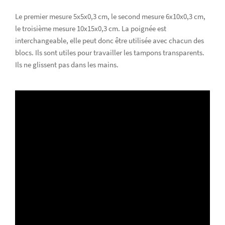
Le premier mesure 5x5x0,3 cm, le second mesure 6x10x0,3 cm,
le troisième mesure 10x15x0,3 cm. La poignée est
interchangeable, elle peut donc être utilisée avec chacun des
blocs. Ils sont utiles pour travailler les tampons transparents.
Ils ne glissent pas dans les mains.