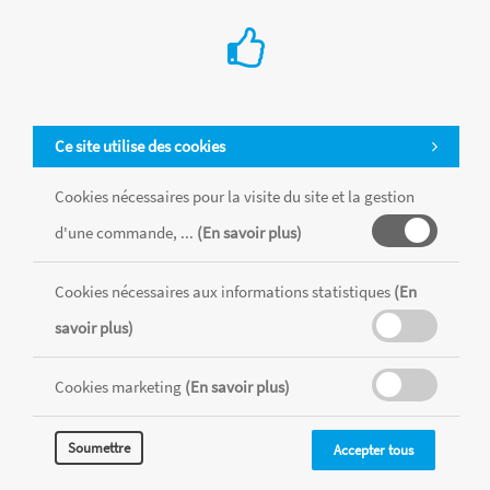
Ce site utilise des cookies
Cookies nécessaires pour la visite du site et la gestion
d'une commande, ...
(En savoir plus)
Cookies nécessaires aux informations statistiques
(En
Tous les produits sont vendus dans la limite des stocks disponibles de
chaque magasin, toutes taxes comprises.
savoir plus)
Cookies marketing
(En savoir plus)
MENTIONS LÉGALES
CONDITIONS GÉNÉRALES
RÉALISÉ AVEC MERCATOR
Soumettre
Accepter tous
CMS