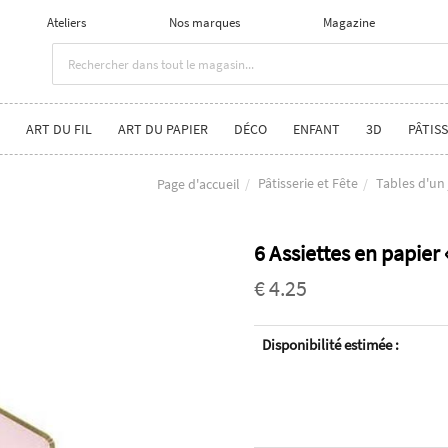
Ateliers
Nos marques
Magazine
ART DU FIL
ART DU PAPIER
DÉCO
ENFANT
3D
PÂTISS
Pâtisserie et Fête
Tables d'un 
Page d'accueil
6 Assiettes en papier
€ 4.25
Disponibilité estimée :