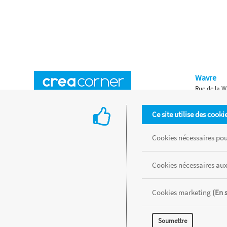
Wavre
Rue de la W
Horaires d'ouverture
Waterloo
Ce site utilise des cooki
Chaussée de
Accès aux magasins
Livraison
Cookies nécessaires pour
Retours d'articles
Une histoire de famille
Cookies nécessaires aux
Remises spéciales
Gestion des cookies
Cookies marketing
(En 
Tous les produits sont vendus dans la limite des stocks disponibles de
Soumettre
MENTIONS LÉGALES
CONDITIONS GÉNÉRALES
RÉALISÉ AVEC MER