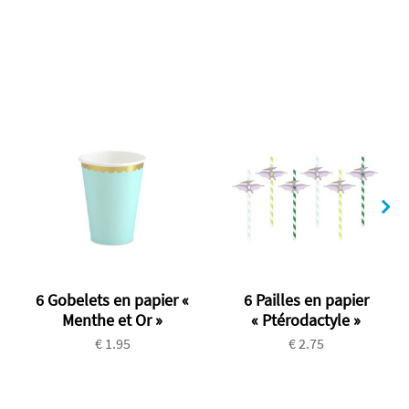
6 Gobelets en papier «
6 Pailles en papier
Menthe et Or »
« Ptérodactyle »
€ 1.95
€ 2.75