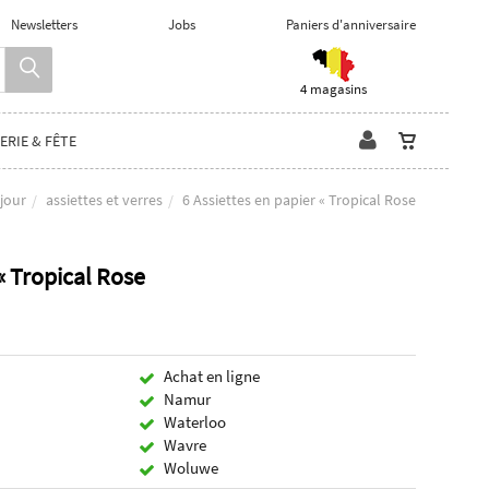
Newsletters
Jobs
Paniers d'anniversaire
4 magasins
ERIE & FÊTE
jour
assiettes et verres
6 Assiettes en papier « Tropical Rose
 « Tropical Rose
Achat en ligne
Namur
Waterloo
Wavre
Woluwe