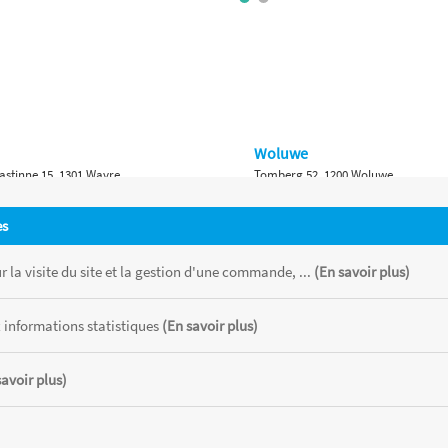
Woluwe
astinne 15, 1301 Wavre
Tomberg 52, 1200 Woluwe
Namur
es
 Bruxelles 315, 1410 Waterloo
Ch. de Marche 382, 5100 Namur
 la visite du site et la gestion d'une commande, ...
(En savoir plus)
 informations statistiques
(En savoir plus)
savoir plus)
 chaque magasin, toutes taxes comprises.
CATOR